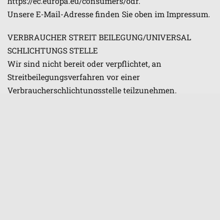
https://ec.europa.eu/consumers/odr.
Unsere E-Mail-Adresse finden Sie oben im Impressum.
VERBRAUCHER STREIT BEILEGUNG/UNIVERSAL
SCHLICHTUNGS STELLE
Wir sind nicht bereit oder verpflichtet, an
Streitbeilegungsverfahren vor einer
Verbraucherschlichtungsstelle teilzunehmen.
HAFTUNG FÜR INHALTE
Als Diensteanbieter sind wir gemäß § 7 Abs.1 TMG für
eigene Inhalte auf diesen Seiten nach den allgemeinen
Gesetzen verantwortlich. Nach §§ 8 bis 10 TMG sind
wir als Diensteanbieter jedoch nicht verpflichtet,
übermittelte oder gespeicherte fremde Informationen
zu überwachen oder nach Umständen zu forschen, die
auf eine rechtswidrige Tätigkeit hinweisen.